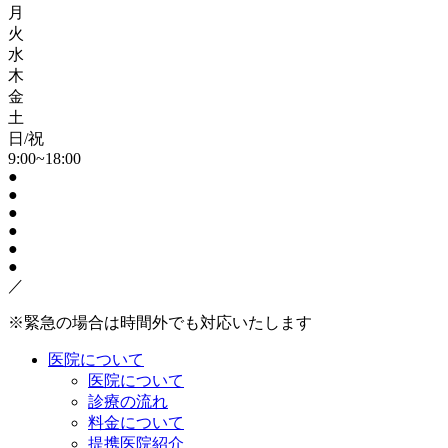
月
火
水
木
金
土
日/祝
9:00~18:00
●
●
●
●
●
●
／
※緊急の場合は時間外でも対応いたします
医院について
医院について
診療の流れ
料金について
提携医院紹介